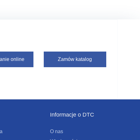
anie online
Zamów katalog
Informacje o DTC
ia
O nas