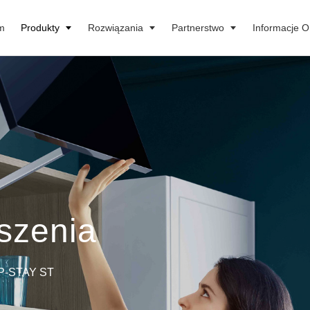
m
Produkty
Rozwiązania
Partnerstwo
Informacje 
szenia
-STAY ST