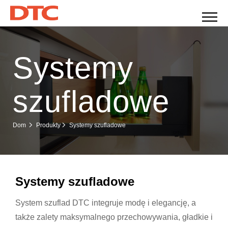
Systemy
szufladowe
Systemy szufladowe
Dom
Produkty
Systemy szufladowe
System szuflad DTC integruje modę i elegancję, a
także zalety maksymalnego przechowywania, gładkie i