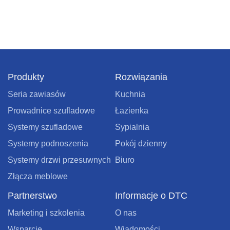
Produkty
Rozwiązania
Seria zawiasów
Kuchnia
Prowadnice szufladowe
Łazienka
Systemy szufladowe
Sypialnia
Systemy podnoszenia
Pokój dzienny
Systemy drzwi przesuwnych
Biuro
Złącza meblowe
Partnerstwo
Informacje o DTC
Marketing i szkolenia
O nas
Wsparcie
Wiadomości