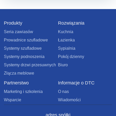
Produkty
Rozwiązania
Seria zawiasów
Kuchnia
Prowadnice szufladowe
Łazienka
Systemy szufladowe
Sypialnia
Systemy podnoszenia
Pokój dzienny
Systemy drzwi przesuwnych
Biuro
Złącza meblowe
Partnerstwo
Informacje o DTC
Marketing i szkolenia
O nas
Wsparcie
Wiadomości
adres spółki